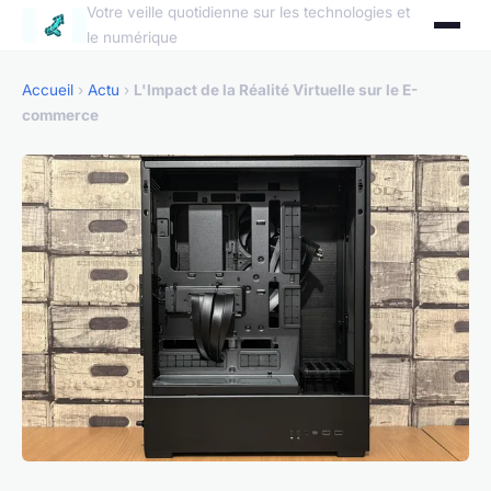
Votre veille quotidienne sur les technologies et
le numérique
Accueil
›
Actu
›
L'Impact de la Réalité Virtuelle sur le E-
commerce