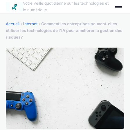
Votre veille quotidienne sur les technologies et
le numérique
Accueil
›
Internet
›
Comment les entreprises peuvent-elles
utiliser les technologies de l'IA pour améliorer la gestion des
risques?