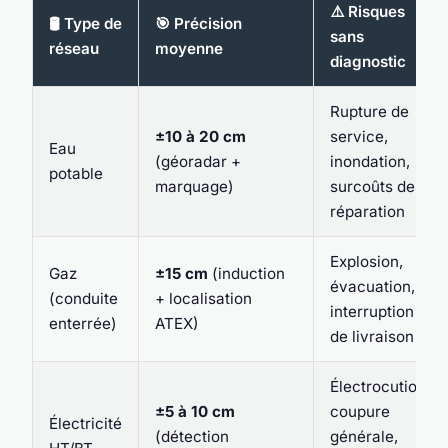
⚠️ Risques
🛢️ Type de
🎯 Précision
sans
réseau
moyenne
diagnostic
Rupture de
±10 à 20 cm
service,
Eau
(géoradar +
inondation,
potable
marquage)
surcoûts de
réparation
Explosion,
Gaz
±15 cm
(induction
évacuation,
(conduite
+ localisation
interruption
enterrée)
ATEX)
de livraison
Électrocution,
±5 à 10 cm
coupure
Électricité
(détection
générale,