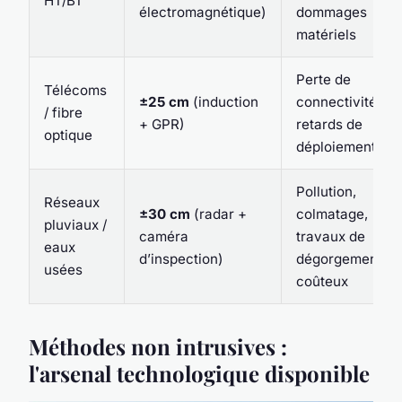
HT/BT
électromagnétique)
dommages
matériels
Perte de
Télécoms
±25 cm
(induction
connectivité,
/ fibre
+ GPR)
retards de
optique
déploiement
Pollution,
Réseaux
±30 cm
(radar +
colmatage,
pluviaux /
caméra
travaux de
eaux
d’inspection)
dégorgement
usées
coûteux
Méthodes non intrusives :
l'arsenal technologique disponible