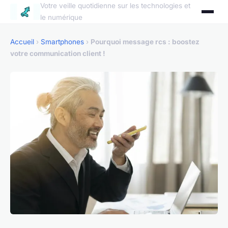
Votre veille quotidienne sur les technologies et
le numérique
Accueil
›
Smartphones
›
Pourquoi message rcs : boostez
votre communication client !